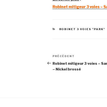
Robinet mitigeur 3 voies – 
CATÉGORIES
ROBINET 3 VOIES "PARK"
Navigation
Article
PRÉCÉDENT
de
précédent
Robinet mitigeur 3 voies – S
– Nickel brossé
l’article