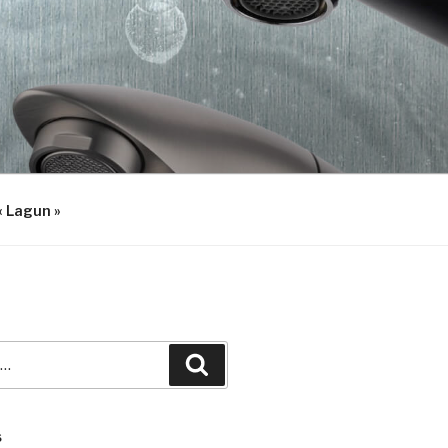
« Lagun »
Recherche
S