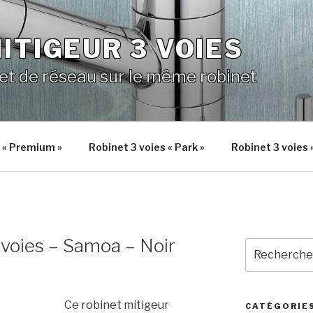
ITIGEUR 3 VOIES
 et de réseau sur le même robinet
s « Premium »
Robinet 3 voies « Park »
Robinet 3 voies 
 voies – Samoa – Noir
Recherche
pour
:
Ce robinet mitigeur
CATÉGORIE