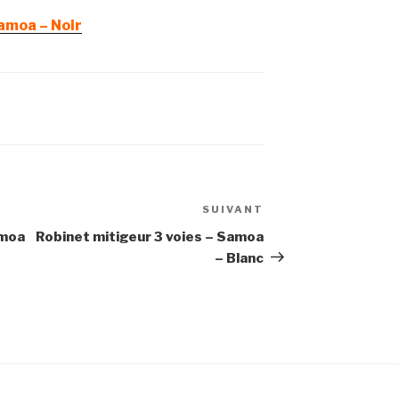
Samoa – Noir
SUIVANT
Article
suivant
amoa
Robinet mitigeur 3 voies – Samoa
– Blanc