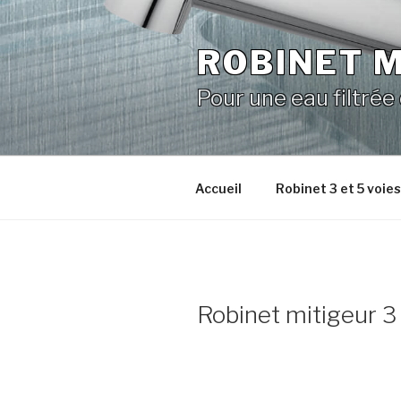
Aller
au
ROBINET M
contenu
principal
Pour une eau filtrée
Accueil
Robinet 3 et 5 voie
Robinet mitigeur 3