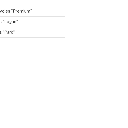
5 voies "Premium"
s "Lagun"
s "Park"