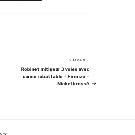
SUIVANT
Article
suivant
Robinet mitigeur 3 voies avec
canne rabattable – Firenze –
Nickel brossé
rved