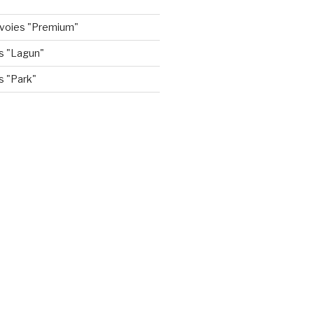
5 voies "Premium"
s "Lagun"
s "Park"