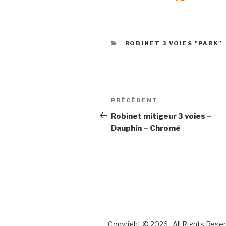
CATÉGORIES
ROBINET 3 VOIES "PARK"
Navigation
Article
PRÉCÉDENT
de
précédent
Robinet mitigeur 3 voies –
Dauphin – Chromé
l’article
Copyright © 2026 . All Rights Rese