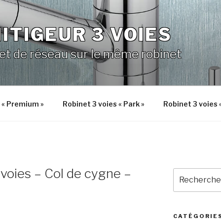
ITIGEUR 3 VOIES
 et de réseau sur le même robinet
s « Premium »
Robinet 3 voies « Park »
Robinet 3 voies 
 voies – Col de cygne –
Recherche
pour
:
CATÉGORIE