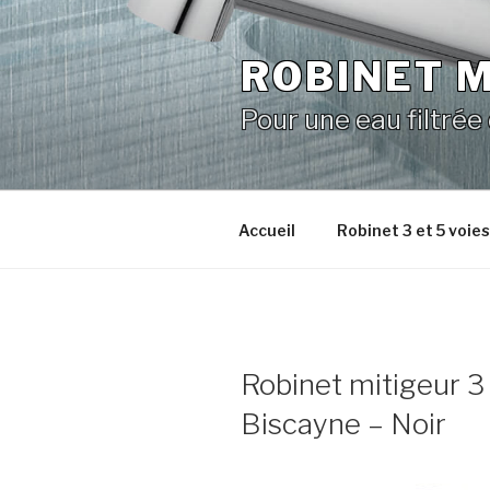
Aller
au
ROBINET M
contenu
principal
Pour une eau filtrée
Accueil
Robinet 3 et 5 voie
Robinet mitigeur 3
Biscayne – Noir