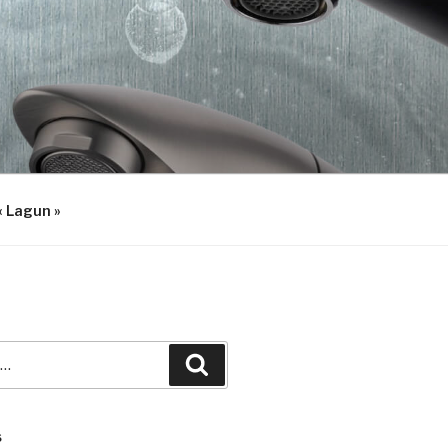
« Lagun »
Recherche
S