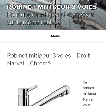
Aller
ROBINET MITIGEUR 3 VOIES
au
Pour une eau filtrée et de réseau
contenu
principal
sur le même robinet
Menu
Robinet mitigeur 3 voies – Droit –
Narval – Chromé
Ce
robinet
mitigeur
Narval
vous