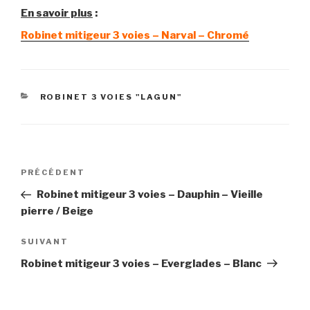
En savoir plus
:
Robinet mitigeur 3 voies – Narval – Chromé
CATÉGORIES
ROBINET 3 VOIES "LAGUN"
Navigation
Article
PRÉCÉDENT
de
précédent
Robinet mitigeur 3 voies – Dauphin – Vieille
l’article
pierre / Beige
Article
SUIVANT
suivant
Robinet mitigeur 3 voies – Everglades – Blanc